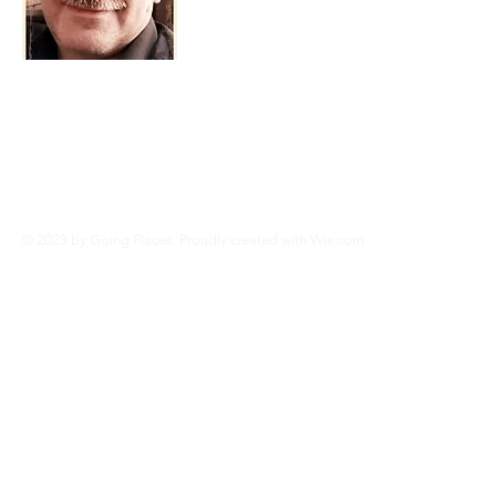
thora lu a la synagogue chaque semain
© 2023 by Going Places. Proudly created with
Wix.com